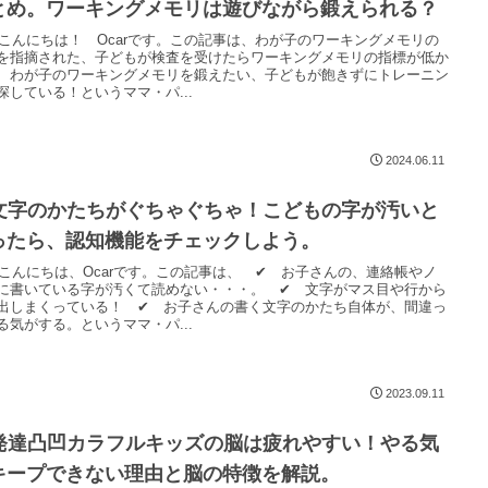
とめ。ワーキングメモリは遊びながら鍛えられる？
arこんにちは！ Ocarです。この記事は、わが子のワーキングメモリの
を指摘された、子どもが検査を受けたらワーキングメモリの指標が低か
、わが子のワーキングメモリを鍛えたい、子どもが飽きずにトレーニン
探している！というママ・パ...
2024.06.11
文字のかたちがぐちゃぐちゃ！こどもの字が汚いと
ったら、認知機能をチェックしよう。
arこんにちは、Ocarです。この記事は、 ✔ お子さんの、連絡帳やノ
に書いている字が汚くて読めない・・・。 ✔ 文字がマス目や行から
出しまくっている！ ✔ お子さんの書く文字のかたち自体が、間違っ
る気がする。というママ・パ...
2023.09.11
発達凸凹カラフルキッズの脳は疲れやすい！やる気
キープできない理由と脳の特徴を解説。