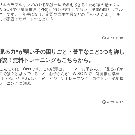
凸凹カラフルキッズのやる気は一瞬で燃え尽きる！わが家の息子くん
WISC４で「知覚推理（PRI)」だけが突出して低い、発達凸凹カラフル
ズ です。一年生になり、宿題や自主学習などの「おべんきょう」を、
しが家庭でサポートするという...
2023.08.18
”見る力”が弱い子の困りごと・苦手なこと3つを詳し
解説！無料トレーニングもこちらから。
arこんにちは、Ocarです。この記事は、 ✔ お子さんの、”見る力”が
のでは？と思っている ✔ お子さんが、WISC-Ⅳで 知覚推理指標
RI）が低いと言われた ✔ ビジョントレーニング、コグトレ、認知機
レーニングに興味...
2023.07.17