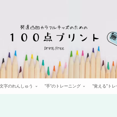
文字のれんしゅう
”手”のトレーニング
”覚える”ト