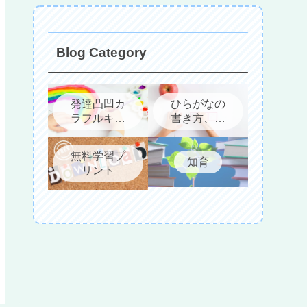
Blog Category
発達凸凹カ
ひらがなの
ラフルキッ
書き方、教
ズについて
え方
無料学習プ
知育
リント