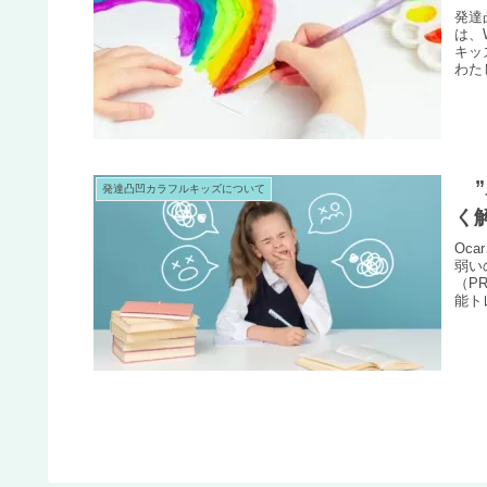
発達
は、
キッ
わた
発達凸凹カラフルキッズについて
く
Oc
弱い
（P
能ト