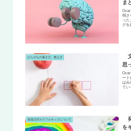
ま
Oc
弱さ
った
グを
ひらがなの書き方、教え方
思
Oc
ート
はみ
てい
発達凸凹カラフルキッズについて
を