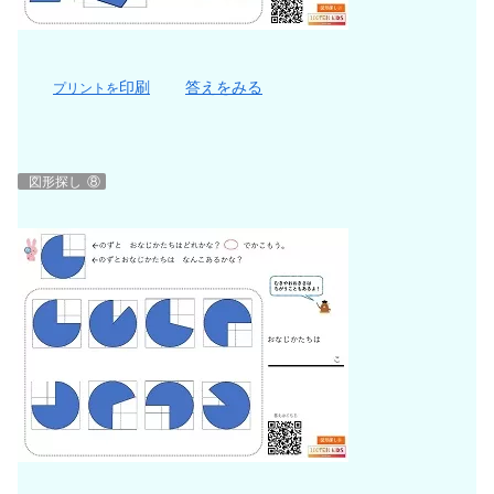
印刷
答えをみる
プリントを
図形探し
⑧