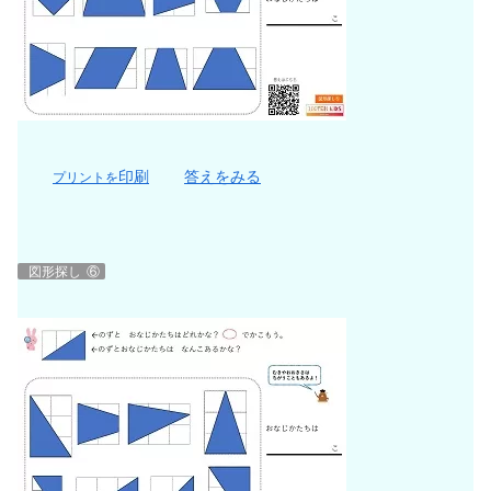
印刷
答えをみる
プリントを
図形探し
⑥