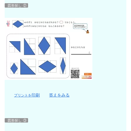
図形探し
②
印刷
答えをみる
プリントを
図形探し
③