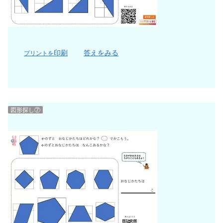
印刷
答えをみる
プリントを
図形探し⑦