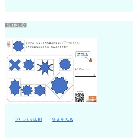
図形探し⑩
印刷
答えをみる
プリントを