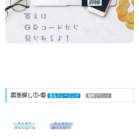
図形探し①-⑮
見るトレーニング
無料プリント