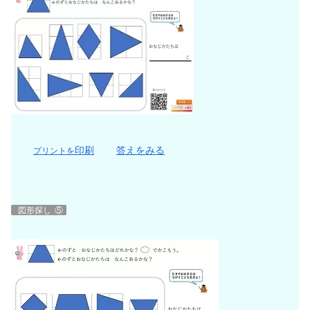
印刷
答えをみる
プリントを
図形探し
⑤