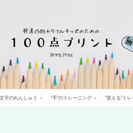
文字のれんしゅう
”手”のトレーニング
”覚える”ト