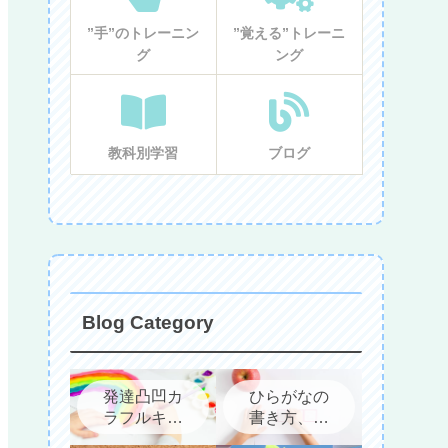
”手”のトレーニン
”覚える”トレーニ
グ
ング
教科別学習
ブログ
Blog Category
発達凸凹カ
ひらがなの
ラフルキッ
書き方、教
ズについて
え方