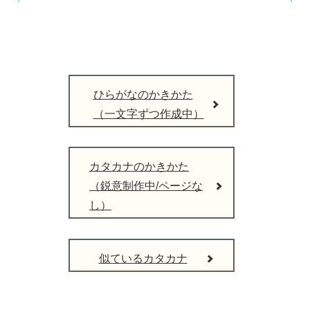
ひらがなのかきかた
（一文字ずつ作成中）
カタカナのかきかた
（鋭意制作中/ページな
し）
似ているカタカナ