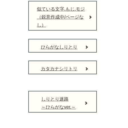
似ている文字.もじ.モジ
（鋭意作成中/ページな
し）
ひらがなしりとり
カタカナシリトリ
しりとり迷路
～ひらがなver.～