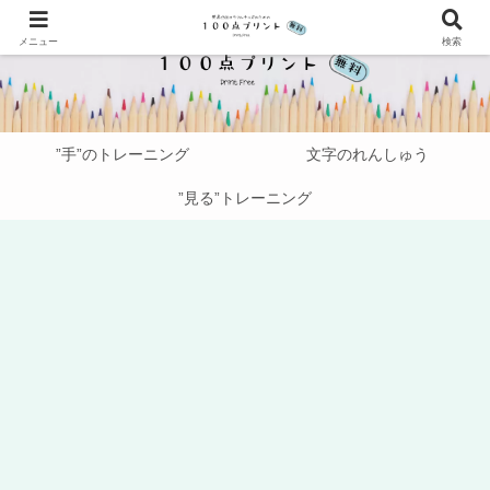
メニュー
検索
”手”のトレーニング
文字のれんしゅう
”見る”トレーニング