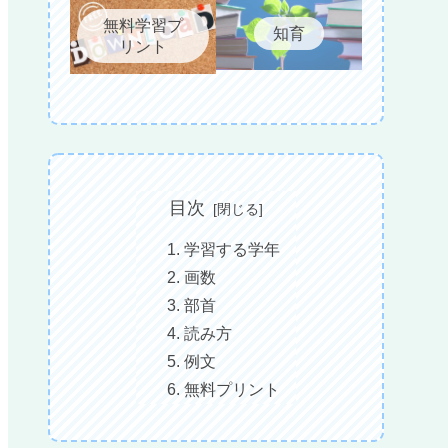
無料学習プ
知育
リント
目次
学習する学年
画数
部首
読み方
例文
無料プリント