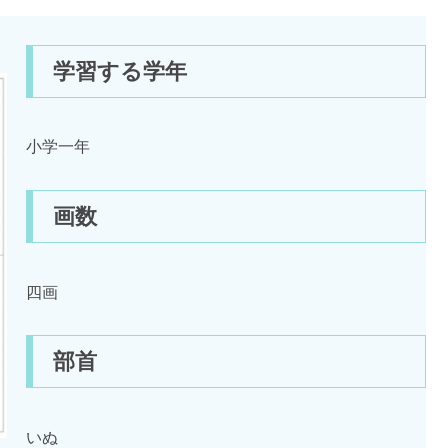
学習する学年
小学一年
画数
四画
部首
いぬ