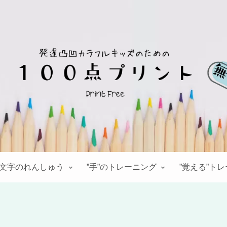
文字のれんしゅう
”手”のトレーニング
”覚える”ト