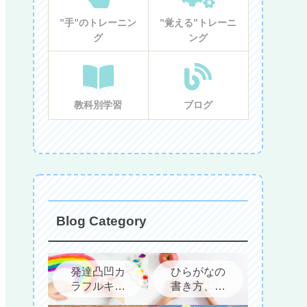
”手”のトレーニン
”覚える”トレーニ
グ
ング
教科別学習
ブログ
Blog Category
発達凸凹カ
ひらがなの
ラフルキッ
書き方、教
ズについて
え方