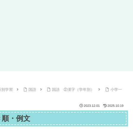
科別学習
国語
国語 ②漢字（学年別）
小学一
2023.12.01
2025.10.19
き順・例文