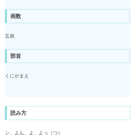
画数
五画
部首
くにがまえ
読み方
シ、よん、よ、よっ（つ）