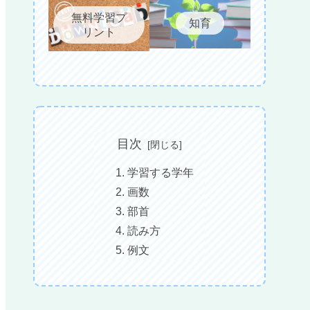
無料学習プ
知育
リント
目次
学習する学年
画数
部首
読み方
例文