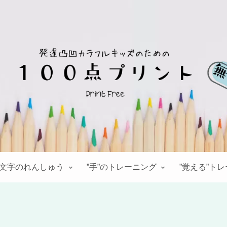
文字のれんしゅう
”手”のトレーニング
”覚える”ト