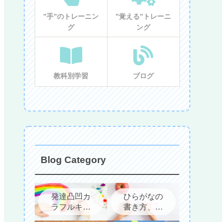
”手”のトレーニン
”覚える”トレーニ
グ
ング
教科別学習
ブログ
Blog Category
発達凸凹カ
ひらがなの
ラフルキッ
書き方、教
ズについて
え方