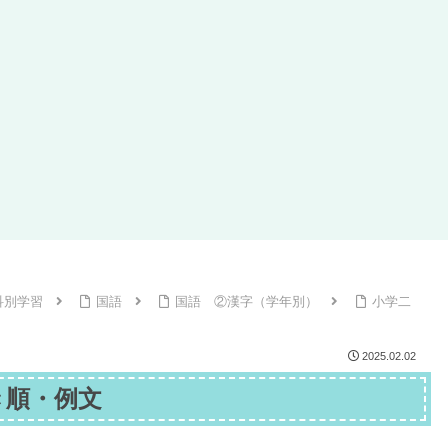
科別学習
国語
国語 ②漢字（学年別）
小学二
2025.02.02
き順・例文