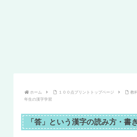
ホーム
１００点プリントトップページ
教
年生の漢字学習
「答」という漢字の読み方・書