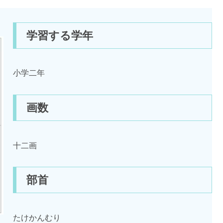
学習する学年
小学二年
画数
十二画
部首
たけかんむり