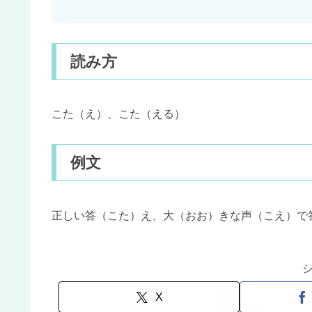
読み方
こた（え）、こた（える）
例文
正しい答（こた）え、大（おお）きな声（こえ）で
X