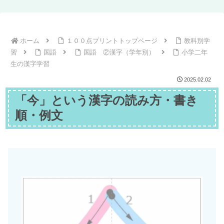
ホーム
１００点プリントトップページ
教科別学
習
国語
国語 ②漢字（学年別）
小学二年
生の漢字学習
2025.02.02
「今」という漢字の読み方・書き
順・例文