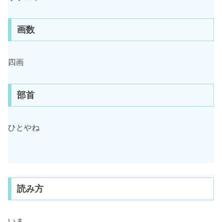
画数
四画
部首
ひとやね
読み方
いま