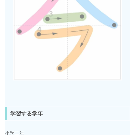
学習する学年
小学二年