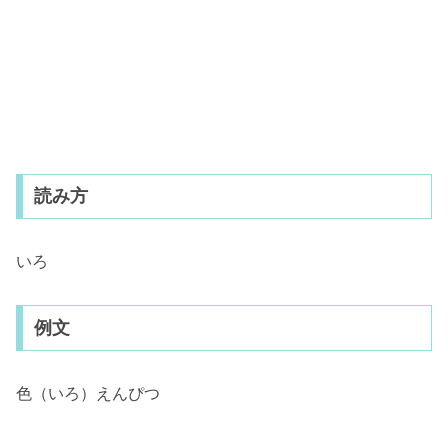
読み方
いろ
例文
色（いろ）えんぴつ