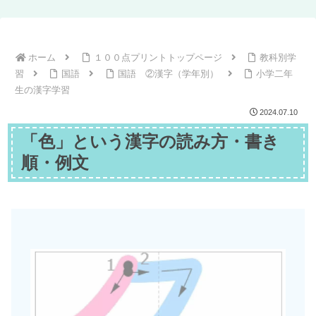
ホーム
１００点プリントトップページ
教科別学
習
国語
国語 ②漢字（学年別）
小学二年
生の漢字学習
2024.07.10
「色」という漢字の読み方・書き
順・例文