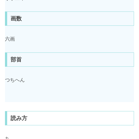
画数
六画
部首
つちへん
読み方
ち