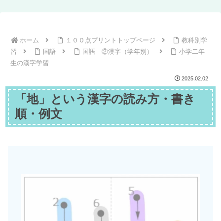
ホーム
１００点プリントトップページ
教科別学
習
国語
国語 ②漢字（学年別）
小学二年
生の漢字学習
2025.02.02
「地」という漢字の読み方・書き
順・例文