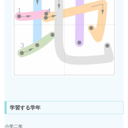
学習する学年
小学二年