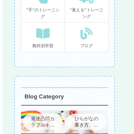
”手”のトレーニン
”覚える”トレーニ
グ
ング
教科別学習
ブログ
Blog Category
発達凸凹カ
ひらがなの
ラフルキッ
書き方、教
ズについて
え方