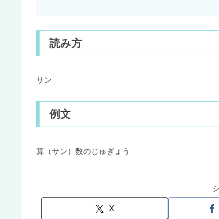
読み方
サン
例文
算（サン）数のじゅぎょう
X