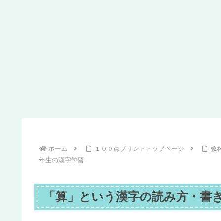
ホーム
１００点プリントトップページ
教
年生の漢字学習
「算」という漢字の読み方・書