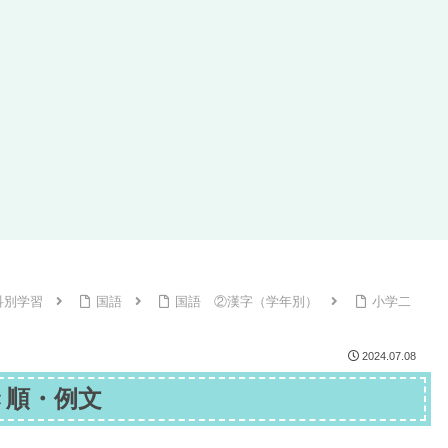
科別学習
国語
国語 ②漢字（学年別）
小学二
2024.07.08
き順・例文