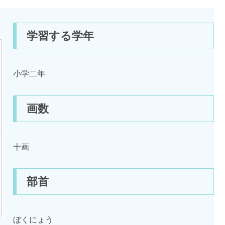
学習する学年
小学二年
画数
十画
部首
ぼくにょう