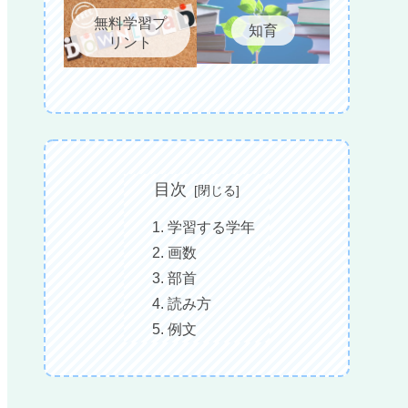
無料学習プ
知育
リント
目次
学習する学年
画数
部首
読み方
例文