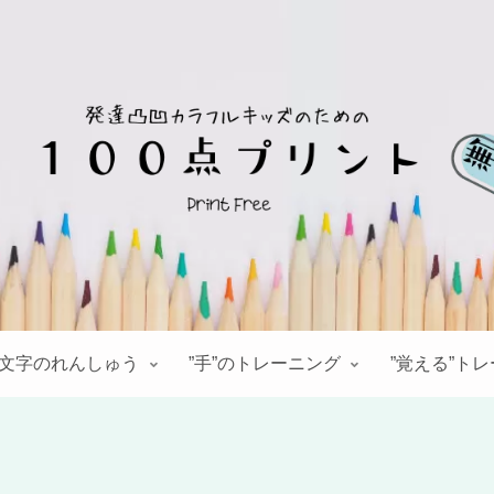
文字のれんしゅう
”手”のトレーニング
”覚える”ト