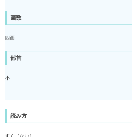
画数
四画
部首
小
読み方
すく（ない）