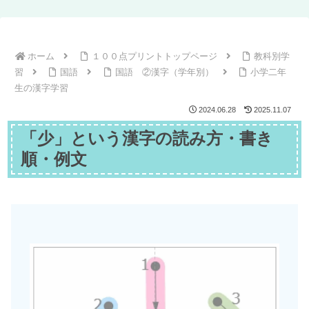
ホーム
１００点プリントトップページ
教科別学
習
国語
国語 ②漢字（学年別）
小学二年
生の漢字学習
2024.06.28
2025.11.07
「少」という漢字の読み方・書き
順・例文