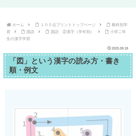
ホーム
１００点プリントトップページ
教科別学
習
国語
国語 ②漢字（学年別）
小学二年
生の漢字学習
2025.09.18
「図」という漢字の読み方・書き
順・例文