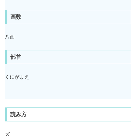
画数
八画
部首
くにがまえ
読み方
ズ