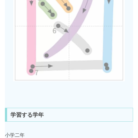
学習する学年
小学二年