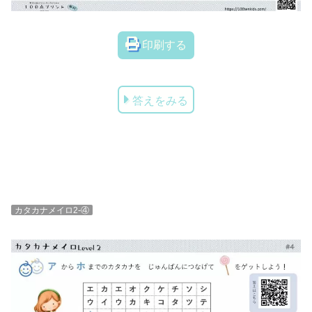
印刷する
答えをみる
カタカナメイロ2-④