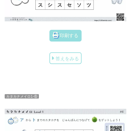
印刷する
答えをみる
カタカナメイロ1-⑥