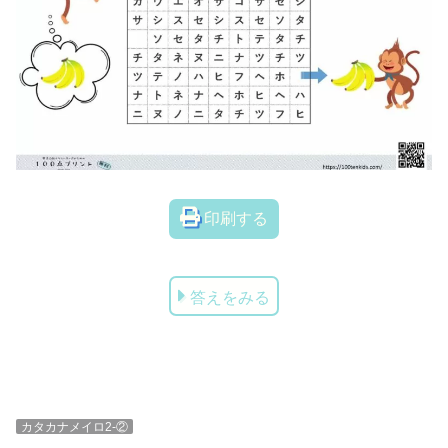
印刷する
答えをみる
カタカナメイロ2-②