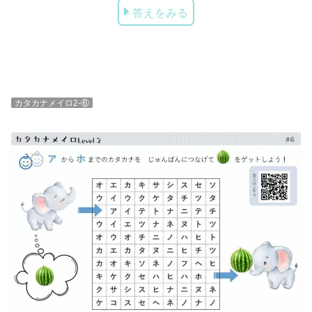
答えをみる
カタカナメイロ2-⑥